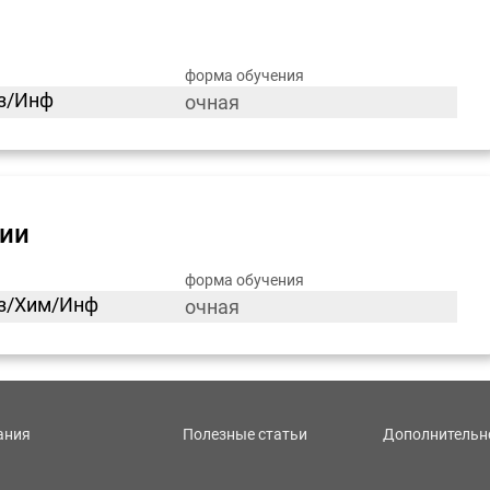
форма обучения
из/Инф
очная
гии
форма обучения
из/Хим/Инф
очная
ания
Полезные статьи
Дополнительн