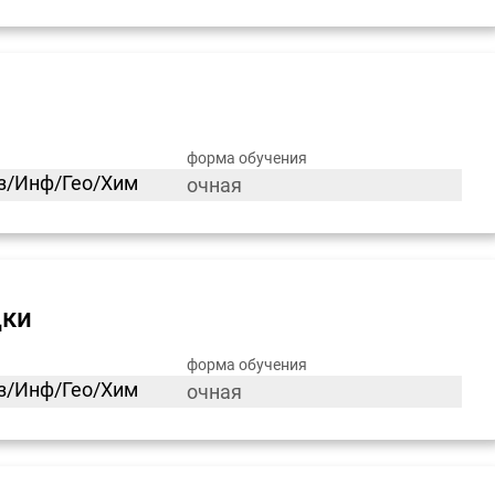
форма обучения
из/Инф/Гео/Хим
очная
дки
форма обучения
из/Инф/Гео/Хим
очная