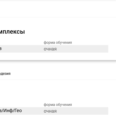
омплексы
форма обучения
з
очная
одезия
форма обучения
из/Инф/Гео
очная