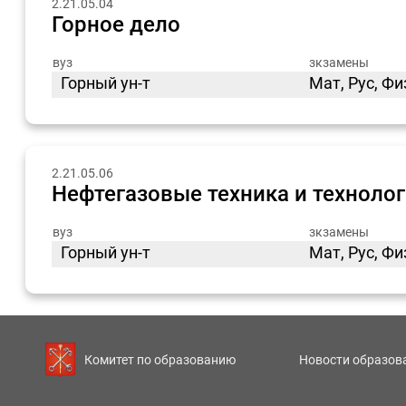
2.21.05.04
Горное дело
вуз
зкзамены
Горный ун-т
Мат, Рус, Ф
2.21.05.06
Нефтегазовые техника и техноло
вуз
зкзамены
Горный ун-т
Мат, Рус, Ф
Новости образов
Комитет по образованию