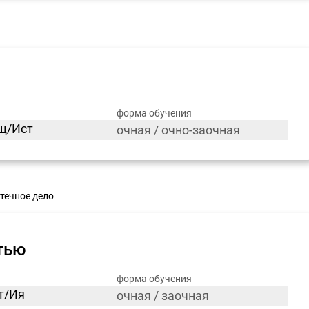
форма обучения
бщ/Ист
очная / очно-заочная
течное дело
тью
форма обучения
ст/Ия
очная / заочная