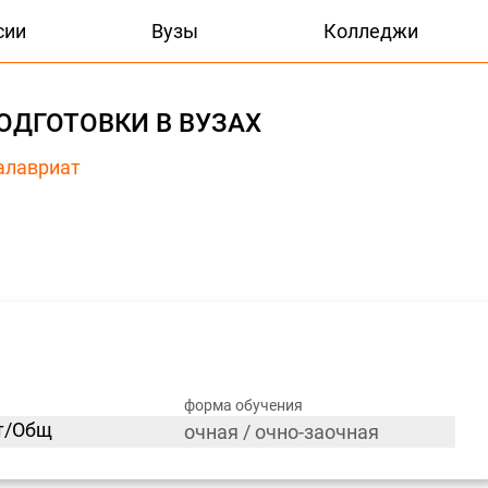
сии
Вузы
Колледжи
ОДГОТОВКИ В ВУЗАХ
алавриат
форма обучения
ат/Общ
очная / очно-заочная